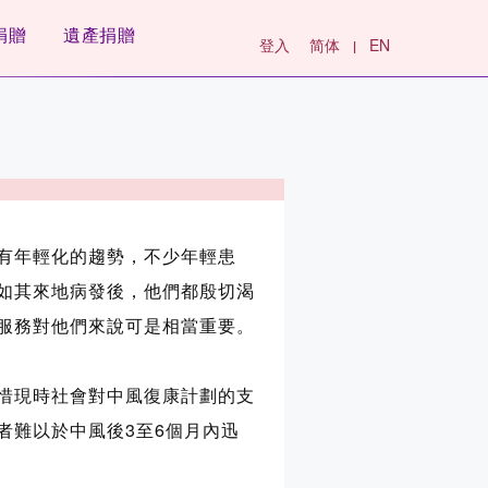
捐贈
遺產捐贈
登入
简体
EN
|
有年輕化的趨勢，不少年輕患
如其來地病發後，他們都殷切渴
服務對他們來說可是相當重要。
惜現時社會對中風復康計劃的支
者難以於中風後3至6個月內迅