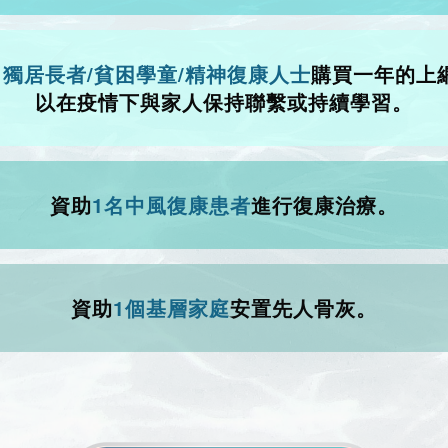
名獨居長者/貧困學童/精神復康人士
購買一年的上
以在疫情下與家人保持聯繫或持續學習。
資助
1名中風復康患者
進行復康治療。
資助
1個基層家庭
安置先人骨灰。