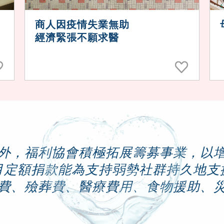
商人因疫情失業無助
經濟緊張不願求醫
外，福利協會積極拓展籌募事業，以
月定額捐款能為支持弱勢社群持久地支
費、殮葬費、醫療費用、食物援助、