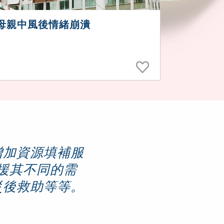
母親中風後情緒崩潰
增加資源填補服
援其不同的需
災後救助等等。