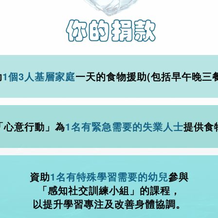
助
1個3人基層家庭
一天的食物援助(包括早午晚三餐
「心意行動」為
1名有緊急需要的失業人士
提供食
資助
1名有特殊學習需要的幼兒
參與
「感知社交訓練小組」的課程，
以提升學習專注及改善身體協調。