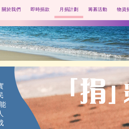
關於我們
即時捐款
月捐計劃
籌募活動
物資
實
民
能
人
成