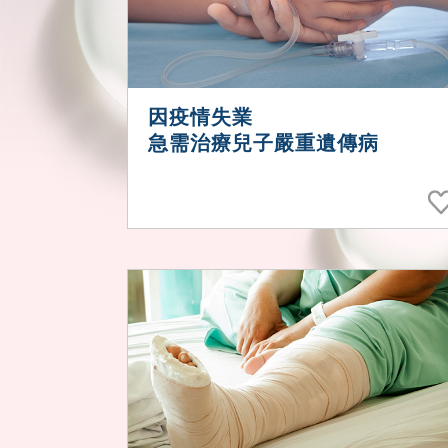
因疫情失業
急需治療兒子嚴重遺傳病