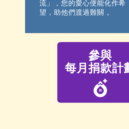
流」，您的愛心便能化作希
望，助他們渡過難關 。
參與
每月捐款計