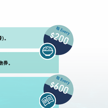
)。
物券。