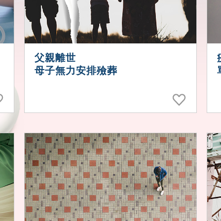
父親離世
母子無力安排殮葬