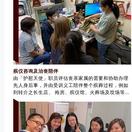
殡仪咨询及治丧陪伴
由「护慰天使」职员评估丧亲家属的需要和协助办理
先人身后事，并由受训义工陪伴整个殡葬过程，例如
到转介之长生店、 殓房、殡仪馆、火葬场及坟场等...